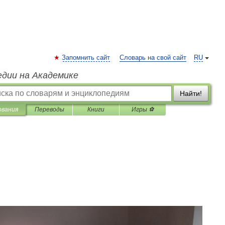
Запомнить сайт
Словарь на свой сайт
RU
едии на Академике
Найти!
ования
Переводы
Книги
Игры ⚽