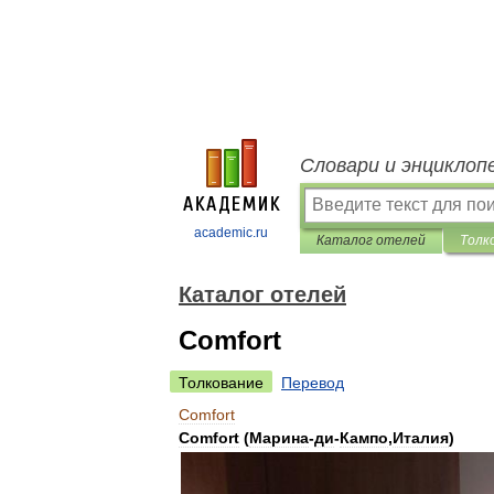
Словари и энциклоп
academic.ru
Каталог отелей
Толк
Каталог отелей
Comfort
Толкование
Перевод
Comfort
Comfort
(
Марина
-
ди
-
Кампо
,
Италия
)