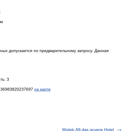
.
ом
тных
допускается
по
предварительному
запросу
.
Данная
ть:
3
236983820237697
на
карте
Motelc A9-das gruene Hotel