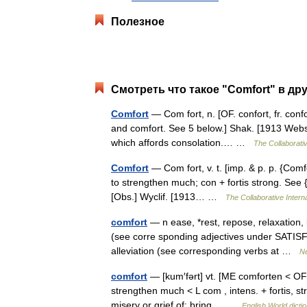
Полезное
Смотреть что такое "Comfort" в др
Comfort
— Com fort, n. [OF. confort, fr. confo
and comfort. See 5 below.] Shak. [1913 Webst
which affords consolation.… …
The Collaborativ
Comfort
— Com fort, v. t. [imp. & p. p. {Comfor
to strengthen much; con + fortis strong. See {F
[Obs.] Wyclif. [1913… …
The Collaborative Interna
comfort
— n ease, *rest, repose, relaxation,
(see corre sponding adjectives under SATISFY 
alleviation (see corresponding verbs at …
Ne
comfort
— [kum′fərt] vt. [ME comforten < OFr 
strengthen much < L com , intens. + fortis, s
misery or grief of; bring… …
English World dicti