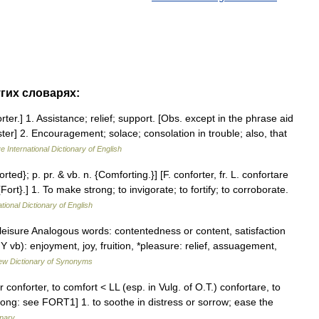
угих словарях:
rter.] 1. Assistance; relief; support. [Obs. except in the phrase aid
er] 2. Encouragement; solace; consolation in trouble; also, that
e International Dictionary of English
ted}; p. pr. & vb. n. {Comforting.}] [F. conforter, fr. L. confortare
ort}.] 1. To make strong; to invigorate; to fortify; to corroborate.
tional Dictionary of English
 leisure Analogous words: contentedness or content, satisfaction
vb): enjoyment, joy, fruition, *pleasure: relief, assuagement,
w Dictionary of Synonyms
conforter, to comfort < LL (esp. in Vulg. of O.T.) confortare, to
trong: see FORT1] 1. to soothe in distress or sorrow; ease the
onary