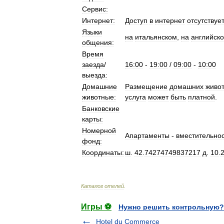
Сервис:
Интернет:
Доступ
в
интернет
отсутствует
Языки
на
итальянском
,
на
английск
общения:
Время
заезда
/
16:00
-
19:00
/
09:00
-
10:00
выезда:
Домашние
Размещение
домашних
живо
животные:
услуга
может
быть
платной
.
Банковские
карты:
Номерной
Апартаменты
-
вместительнос
фонд:
Координаты:
ш
.
42
.
74274749837217
д
.
10
.
Каталог
отелей
.
Игры ⚽
Нужно решить контрольную?
Hotel du Commerce