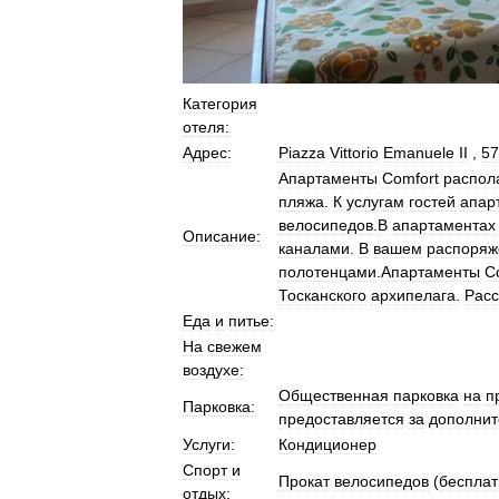
Категория
отеля:
Адрес:
Piazza
Vittorio
Emanuele
II
,
57
Апартаменты
Comfort
распол
пляжа
.
К
услугам
гостей
апар
велосипедов
.
В
апартаментах
Описание:
каналами
.
В
вашем
распоряж
полотенцами
.
Апартаменты
C
Тосканского
архипелага
.
Расс
Еда
и
питье:
На
свежем
воздухе:
Общественная
парковка
на
п
Парковка:
предоставляется
за
дополни
Услуги:
Кондиционер
Спорт
и
Прокат
велосипедов
(
бесплат
отдых: