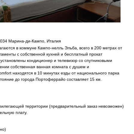
034
Марина
-
ди
-
Кампо
,
Италия
агаются
в
коммуне
Кампо
-
нелль
Эльба
,
всего
в
200
метрах
от
таменты
с
собственной
кухней
и
бесплатный
прокат
установлены
кондиционер
и
телевизор
со
спутниковыми
ении
собственная
ванная
комната
с
душем
и
omfort
находятся
в
10
минутах
езды
от
национального
парка
тояние
до
города
Портоферрайо
составляет
15
км
.
рилегающей
территории
(
предварительный
заказ
невозможен
)
тельную
плату
.
но
)